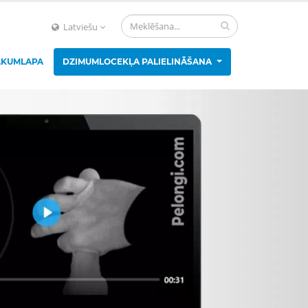
Latviešu
ĀKUMLAPA
DZIMUMLOCEKĻA PALIELINĀŠANA