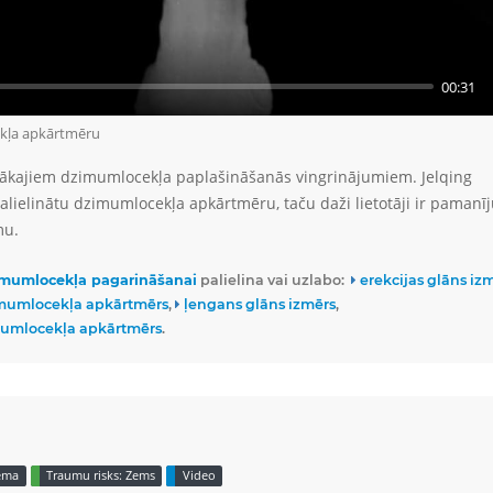
00:31
ekļa apkārtmēru
arīgākajiem dzimumlocekļa paplašināšanās vingrinājumiem. Jelqing
palielinātu dzimumlocekļa apkārtmēru, taču daži lietotāji ir pamanīj
mu.
mumlocekļa pagarināšanai
palielina vai uzlabo:
erekcijas glāns iz
imumlocekļa apkārtmērs
ļengans glāns izmērs
umlocekļa apkārtmērs
Zema
Traumu risks: Zems
Video