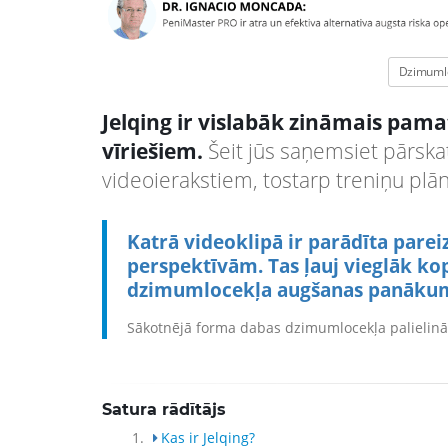
Dzimumlo
Jelqing ir vislabāk zināmais pa
vīriešiem.
Šeit jūs saņemsiet pārska
videoierakstiem, tostarp treniņu pl
Katrā videoklipā ir parādīta pare
perspektīvām. Tas ļauj vieglāk ko
dzimumlocekļa augšanas panāku
Sākotnējā forma dabas dzimumlocekļa palielin
Satura rādītājs
1.
Kas ir Jelqing?