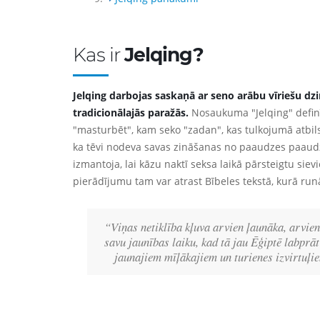
Kas ir
Jelqing?
Jelqing darbojas saskaņā ar seno arābu vīriešu d
tradicionālajās paražās.
Nosaukuma "Jelqing" definīcija ir atv
"masturbēt", kam seko "zadan", kas tulkojumā atbils
ka tēvi nodeva savas zināšanas no paaudzes paaudz
izmantoja, lai kāzu naktī seksa laikā pārsteigtu siev
pierādījumu tam var atrast Bībeles tekstā, kurā ru
“Viņas netiklība kļuva arvien ļaunāka, arvien 
savu jaunības laiku, kad tā jau Ēģiptē labprāt
jaunajiem mīļākajiem un turienes izvirtuļie