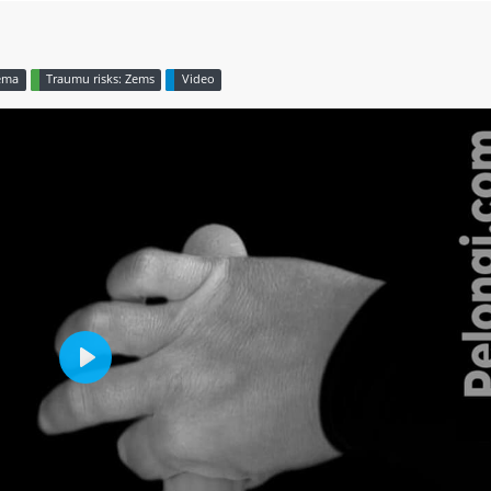
Zema
Traumu risks: Zems
Video
Play