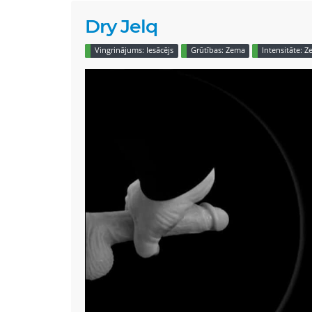
Dry Jelq
Vingrinājums: Iesācējs
Grūtības: Zema
Intensitāte: 