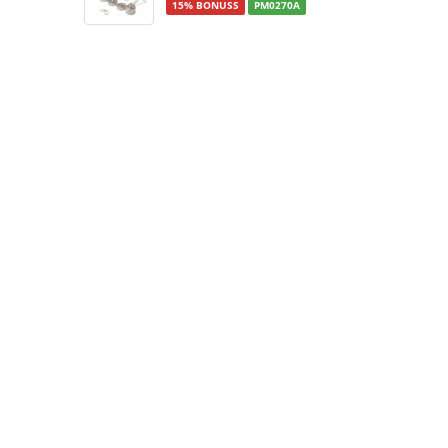
15% BONUSS
PM0270A