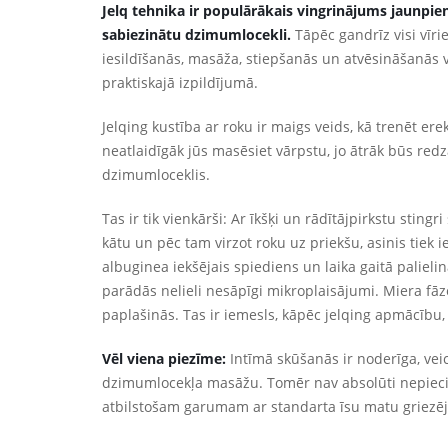
Jelq tehnika ir populārākais vingrinājums jaunpie
sabiezinātu dzimumlocekli.
Tāpēc gandrīz visi vīri
iesildīšanās, masāža, stiepšanās un atvēsināšanās
praktiskajā izpildījumā.
Jelqing kustība ar roku ir maigs veids, kā trenēt erek
neatlaidīgāk jūs masēsiet vārpstu, jo ātrāk būs redz
dzimumloceklis.
Tas ir tik vienkārši: Ar īkšķi un rādītājpirkstu sting
kātu un pēc tam virzot roku uz priekšu, asinis tiek 
albuginea iekšējais spiediens un laika gaitā paliel
parādās nelieli nesāpīgi mikroplaisājumi. Miera fāz
paplašinās. Tas ir iemesls, kāpēc jelqing apmācību, 
Vēl viena piezīme:
Intīmā skūšanās ir noderīga, veic
dzimumlocekļa masāžu. Tomēr nav absolūti nepiec
atbilstošam garumam ar standarta īsu matu griezēj