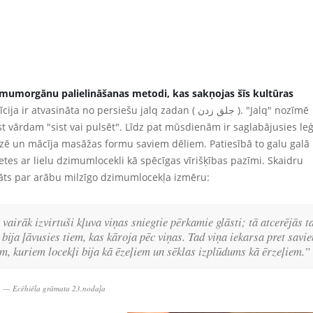
zimumorgānu palielināšanas metodi, kas sakņojas šīs kultūras
asināta no persiešu jalq zadan ( جلق زدن ). "Jalq" nozīmē
t vārdam "sist vai pulsēt". Līdz pat mūsdienām ir saglabājusies le
ē un mācīja masāžas formu saviem dēliem. Patiesībā to galu galā
ietes ar lielu dzimumlocekli kā spēcīgas vīrišķības pazīmi. Skaidru
nāts par arābu milzīgo dzimumlocekļa izmēru:
vairāk izvirtuši kļuva viņas sniegtie pērkamie glāsti; tā atcerējās t
 bija ļāvusies tiem, kas kāroja pēc viņas. Tad viņa iekarsa pret savi
m, kuriem locekļi bija kā ēzeļiem un sēklas izplūdums kā ērzeļiem.”
Ecēhiēla grāmata 23.nodaļa