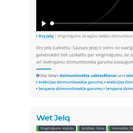
Play
Dry Jelq
| Vingrinājums, lai iegūtu lielāku dzimumloc
Dry Jelq (Latviešu: Sausais Jelq) ir viens no sv
galvenokārt tiek uzskatīts par vingrinājumu, lai 
arī ievērojamu dzimumlocekļa garuma pieaugu
Dry Jelq
dzimumlocekļa sabiezēšanai
un
dzi
erekcijas dzimumlocekļa garums
erekcijas dz
ļengana dzimumlocekļa garums
ļengana dzim
Wet Jelq
Vingrinājums: Iesācējs
Grūtības: Zema
Intensitāte: 