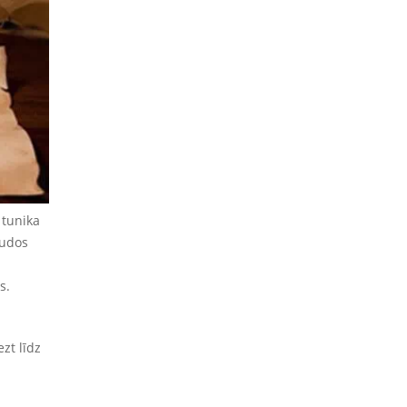
 tunika
audos
s.
zt līdz