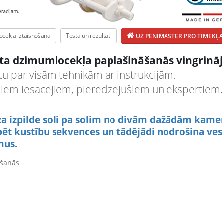
cekļa iztaisnošana
Testa un rezultāti
UZ PENIMASTER PRO TĪMEKĻA
mata dzimumlocekļa paplašināšanās vingrin
tu par visām tehnikām ar instrukcijām,
āniem iesācējiem, pieredzējušiem un ekspertiem
iza izpilde soli pa solim no divām dažādām kame
pēt kustību sekvences un tādējādi nodrošina ves
mus.
āšanās