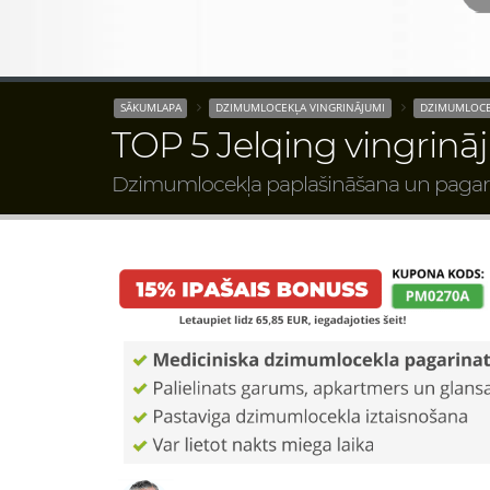
SĀKUMLAPA
DZIMUMLOCEKĻA VINGRINĀJUMI
DZIMUMLOCE
TOP 5 Jelqing vingrinā
Dzimumlocekļa paplašināšana un pagar