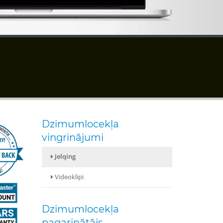
Dzimumlocekļa
vingrinājumi
Jelqing
Videoklipi
Dzimumlocekļa
pagarinātājs