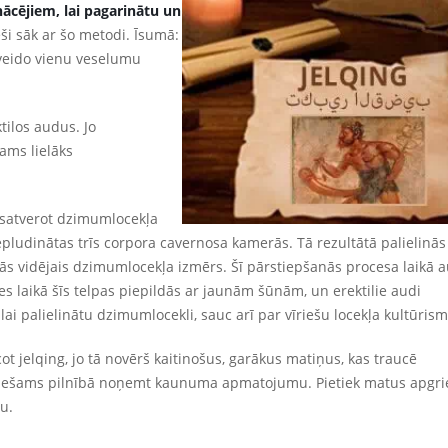
nācējiem, lai pagarinātu un
eši sāk ar šo metodi. Īsumā:
 veido vienu veselumu
tilos audus. Jo
ams lielāks
ri satverot dzimumlocekļa
iepludinātas trīs corpora cavernosa kamerās. Tā rezultātā palielinās
inās vidējais dzimumlocekļa izmērs. Šī pārstiepšanās procesa laikā 
es laikā šīs telpas piepildās ar jaunām šūnām, un erektilie audi
lai palielinātu dzimumlocekli, sauc arī par vīriešu locekļa kultūrism
ot jelqing, jo tā novērš kaitinošus, garākus matiņus, kas traucē
iešams pilnībā noņemt kaunuma apmatojumu. Pietiek matus apgrie
u.