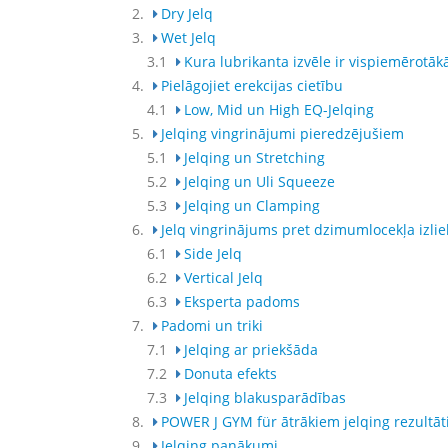
2.
Dry Jelq
3.
Wet Jelq
3.1
Kura lubrikanta izvēle ir vispiemērotāk
4.
Pielāgojiet erekcijas cietību
4.1
Low, Mid un High EQ-Jelqing
5.
Jelqing vingrinājumi pieredzējušiem
5.1
Jelqing un Stretching
5.2
Jelqing un Uli Squeeze
5.3
Jelqing un Clamping
6.
Jelq vingrinājums pret dzimumlocekļa izl
6.1
Side Jelq
6.2
Vertical Jelq
6.3
Eksperta padoms
7.
Padomi un triki
7.1
Jelqing ar priekšāda
7.2
Donuta efekts
7.3
Jelqing blakusparādības
8.
POWER J GYM für ātrākiem jelqing rezultā
9.
Jelqing panākumi