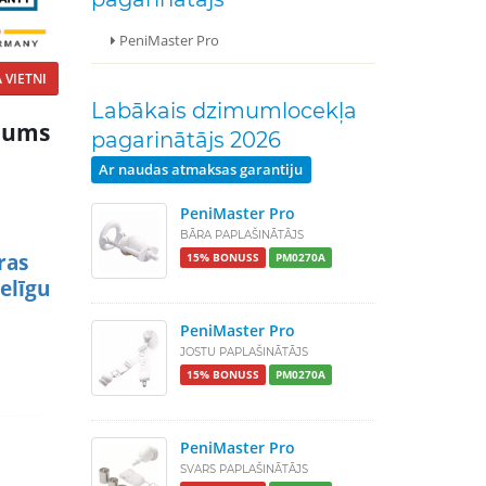
PeniMaster Pro
 VIETNI
Labākais dzimumlocekļa
ājums
pagarinātājs 2026
Ar naudas atmaksas garantiju
.
PeniMaster Pro
BĀRA PAPLAŠINĀTĀJS
ras
15% BONUSS
PM0270A
elīgu
PeniMaster Pro
JOSTU PAPLAŠINĀTĀJS
15% BONUSS
PM0270A
PeniMaster Pro
SVARS PAPLAŠINĀTĀJS