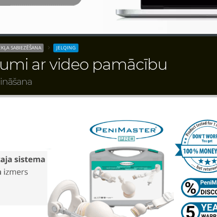
KĻA SABIEZĒŠANA
JELQING
jumi ar video pamācību
ināšana