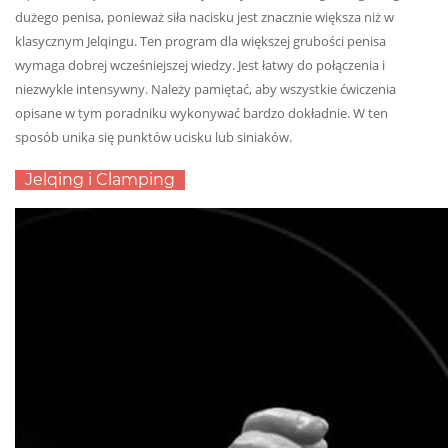
dużego penisa, ponieważ siła nacisku jest znacznie większa niż w
klasycznym Jelqingu. Ten program dla większej grubości penisa
wymaga dobrej wcześniejszej wiedzy. Jest łatwy do połączenia i
niezwykle intensywny. Należy pamiętać, aby wszystkie ćwiczenia
opisane w tym poradniku wykonywać bardzo dokładnie. W ten
sposób unika się punktów ucisku lub siniaków.
Jelqing i Clamping