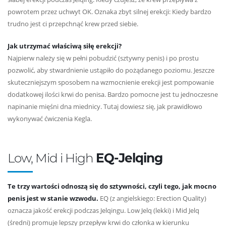
powrotem przez uchwyt OK. Oznaka zbyt silnej erekcji: Kiedy bardzo
trudno jest ci przepchnąć krew przed siebie.
Jak utrzymać właściwą siłę erekcji?
Najpierw należy się w pełni pobudzić (sztywny penis) i po prostu
pozwolić, aby stwardnienie ustąpiło do pożądanego poziomu. Jeszcze
skuteczniejszym sposobem na wzmocnienie erekcji jest pompowanie
dodatkowej ilości krwi do penisa. Bardzo pomocne jest tu jednoczesne
napinanie mięśni dna miednicy. Tutaj dowiesz się, jak prawidłowo
wykonywać ćwiczenia Kegla.
Low, Mid i High
EQ-Jelqing
Te trzy wartości odnoszą się do sztywności, czyli tego, jak mocno
penis jest w stanie wzwodu.
EQ (z angielskiego: Erection Quality)
oznacza jakość erekcji podczas Jelqingu. Low Jelq (lekki) i Mid Jelq
(średni) promuje lepszy przepływ krwi do członka w kierunku