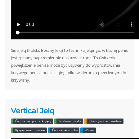
Side Jelq (Polski: Boczny Jelq) to technika jelqingu, w której penis
jest zginany naprzemiennie na każdą stronę. To ćwiczenie
powiększenie penisa może być używany do wyprostowania
krzywego penisa przez jelqing tylko w kierunku przeciwnym do
krzywizny.
Vertical Jelq
Ćwiczenie: początkujący
Trudność: niska
Intensywność: średnia
Ryzyko urazu: niskie
Ćwiczenie combo
Wideo