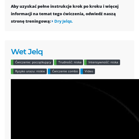
Aby uzyskać pełne instrukcje krok po kroku i więcej
informacji na temat tego ćwiczenia, odwiedź naszą
stronę treningową:
Dry Jelqs.
Wet Jelq
Ćwiczenie: początkujący
Trudność: niska
Intensywność: niska
Ryzyko urazu: niskie
Ćwiczenie combo
Video