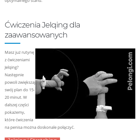
optymalnego stanu.
Ćwiczenia Jelqing dla
zaawansowanych
Masz już rutynę
z ćwiczeniami
Jelqing?
Następnie
powoli zwiększaj
swój plan do 15-
20 minut. W
dalszej części
pokażemy,
które ćwiczenia
na penisa można doskonale połączyć.