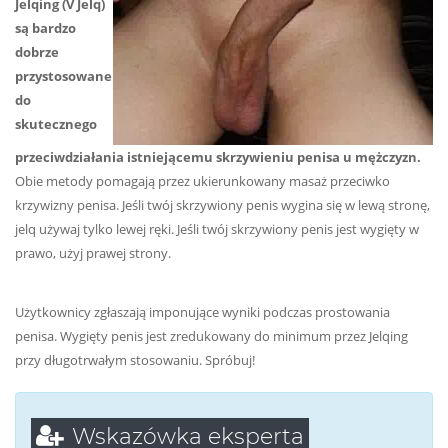
Jelqing (V Jelq)
są bardzo
dobrze
przystosowane
do
skutecznego
przeciwdziałania istniejącemu skrzywieniu penisa u mężczyzn.
Obie metody pomagają przez ukierunkowany masaż przeciwko
krzywizny penisa. Jeśli twój skrzywiony penis wygina się w lewą stronę,
jelq używaj tylko lewej ręki. Jeśli twój skrzywiony penis jest wygięty w
prawo, użyj prawej strony.
Użytkownicy zgłaszają imponujące wyniki podczas prostowania
penisa. Wygięty penis jest zredukowany do minimum przez Jelqing
przy długotrwałym stosowaniu. Spróbuj!
Wskazówka eksperta