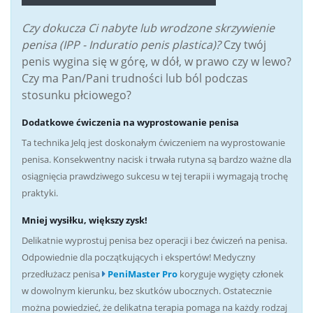
Czy dokucza Ci nabyte lub wrodzone skrzywienie
penisa (IPP - Induratio penis plastica)?
Czy twój
penis wygina się w górę, w dół, w prawo czy w lewo?
Czy ma Pan/Pani trudności lub ból podczas
stosunku płciowego?
Dodatkowe ćwiczenia na wyprostowanie penisa
Ta technika Jelq jest doskonałym ćwiczeniem na wyprostowanie
penisa. Konsekwentny nacisk i trwała rutyna są bardzo ważne dla
osiągnięcia prawdziwego sukcesu w tej terapii i wymagają trochę
praktyki.
Mniej wysiłku, większy zysk!
Delikatnie wyprostuj penisa bez operacji i bez ćwiczeń na penisa.
Odpowiednie dla początkujących i ekspertów! Medyczny
przedłużacz penisa
PeniMaster Pro
koryguje wygięty członek
w dowolnym kierunku, bez skutków ubocznych. Ostatecznie
można powiedzieć, że delikatna terapia pomaga na każdy rodzaj