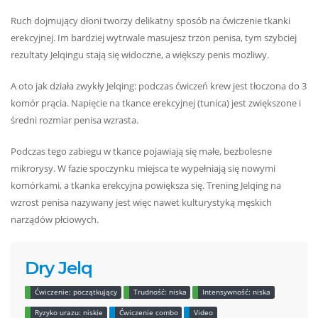
Ruch dojmujący dłoni tworzy delikatny sposób na ćwiczenie tkanki
erekcyjnej. Im bardziej wytrwale masujesz trzon penisa, tym szybciej
rezultaty Jelqingu stają się widoczne, a większy penis możliwy.
A oto jak działa zwykły Jelqing: podczas ćwiczeń krew jest tłoczona do 3
komór prącia. Napięcie na tkance erekcyjnej (tunica) jest zwiększone i
średni rozmiar penisa wzrasta.
Podczas tego zabiegu w tkance pojawiają się małe, bezbolesne
mikrorysy. W fazie spoczynku miejsca te wypełniają się nowymi
komórkami, a tkanka erekcyjna powiększa się. Trening Jelqing na
wzrost penisa nazywany jest więc nawet kulturystyką męskich
narządów płciowych.
Dry Jelq
Ćwiczenie: początkujący
Trudność: niska
Intensywność: niska
Ryzyko urazu: niskie
Ćwiczenie combo
Video