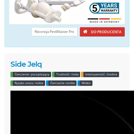
Recenzja PeniMaster Pro
DO PRODUCENTA
Side Jelq
Ćwiczenie: początkujący
Trudność: niska
Intensywność: średnia
Ryzyko urazu: niskie
Ćwiczenie combo
Wideo