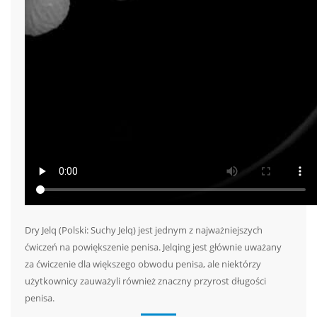
Dry Jelq (Polski: Suchy Jelq) jest jednym z najważniejszych
ćwiczeń na powiększenie penisa. Jelqing jest głównie uważany
za ćwiczenie dla większego obwodu penisa, ale niektórzy
użytkownicy zauważyli również znaczny przyrost długości
penisa.