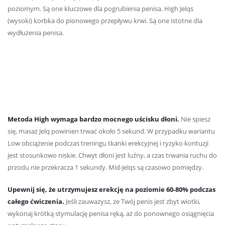
poziomym. Są one kluczowe dla pogrubienia penisa. High Jelqs
(wysoki) korbka do pionowego przepływu krwi. Są one istotne dla
wydłużenia penisa.
Metoda High wymaga bardzo mocnego uścisku dłoni.
Nie spiesz
się, masaż Jelq powinien trwać około 5 sekund. W przypadku wariantu
Low obciążenie podczas treningu tkanki erekcyjnej i ryzyko kontuzji
jest stosunkowo niskie. Chwyt dłoni jest luźny, a czas trwania ruchu do
przodu nie przekracza 1 sekundy. Mid-Jelqs są czasowo pomiędzy.
Upewnij się, że utrzymujesz erekcję na poziomie 60-80% podczas
całego ćwiczenia.
Jeśli zauważysz, że Twój penis jest zbyt wiotki,
wykonaj krótką stymulację penisa ręką, aż do ponownego osiągnięcia