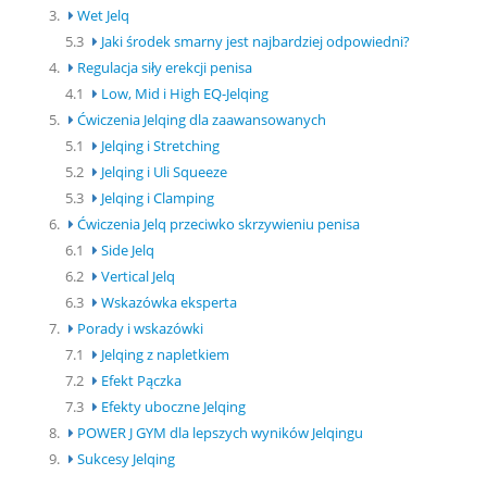
3.
Wet Jelq
5.3
Jaki środek smarny jest najbardziej odpowiedni?
4.
Regulacja siły erekcji penisa
4.1
Low, Mid i High EQ-Jelqing
5.
Ćwiczenia Jelqing dla zaawansowanych
5.1
Jelqing i Stretching
5.2
Jelqing i Uli Squeeze
5.3
Jelqing i Clamping
6.
Ćwiczenia Jelq przeciwko skrzywieniu penisa
6.1
Side Jelq
6.2
Vertical Jelq
6.3
Wskazówka eksperta
7.
Porady i wskazówki
7.1
Jelqing z napletkiem
7.2
Efekt Pączka
7.3
Efekty uboczne Jelqing
8.
POWER J GYM dla lepszych wyników Jelqingu
9.
Sukcesy Jelqing