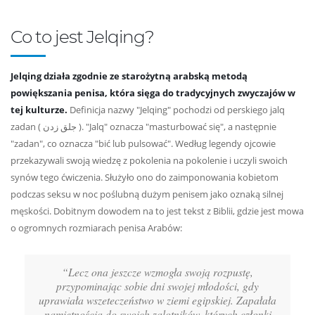
Co to jest Jelqing?
Jelqing działa zgodnie ze starożytną arabską metodą
powiększania penisa, która sięga do tradycyjnych zwyczajów w
tej kulturze.
Definicja nazwy "Jelqing" pochodzi od perskiego jalq
zadan ( جلق زدن ). "Jalq" oznacza "masturbować się", a następnie
"zadan", co oznacza "bić lub pulsować". Według legendy ojcowie
przekazywali swoją wiedzę z pokolenia na pokolenie i uczyli swoich
synów tego ćwiczenia. Służyło ono do zaimponowania kobietom
podczas seksu w noc poślubną dużym penisem jako oznaką silnej
męskości. Dobitnym dowodem na to jest tekst z Biblii, gdzie jest mowa
o ogromnych rozmiarach penisa Arabów:
“Lecz ona jeszcze wzmogła swoją rozpustę,
przypominając sobie dni swojej młodości, gdy
uprawiała wszeteczeństwo w ziemi egipskiej. Zapałała
namiętnością do swoich zalotników, których członki