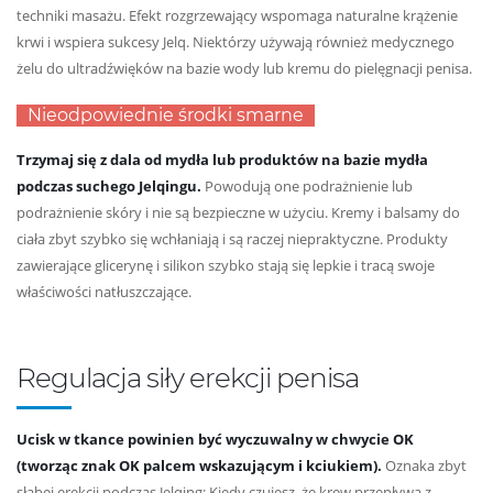
techniki masażu. Efekt rozgrzewający wspomaga naturalne krążenie
krwi i wspiera sukcesy Jelq. Niektórzy używają również medycznego
żelu do ultradźwięków na bazie wody lub kremu do pielęgnacji penisa.
Nieodpowiednie środki smarne
Trzymaj się z dala od mydła lub produktów na bazie mydła
podczas suchego Jelqingu.
Powodują one podrażnienie lub
podrażnienie skóry i nie są bezpieczne w użyciu. Kremy i balsamy do
ciała zbyt szybko się wchłaniają i są raczej niepraktyczne. Produkty
zawierające glicerynę i silikon szybko stają się lepkie i tracą swoje
właściwości natłuszczające.
Regulacja siły erekcji penisa
Ucisk w tkance powinien być wyczuwalny w chwycie OK
(tworząc znak OK palcem wskazującym i kciukiem).
Oznaka zbyt
słabej erekcji podczas Jelqing: Kiedy czujesz, że krew przepływa z