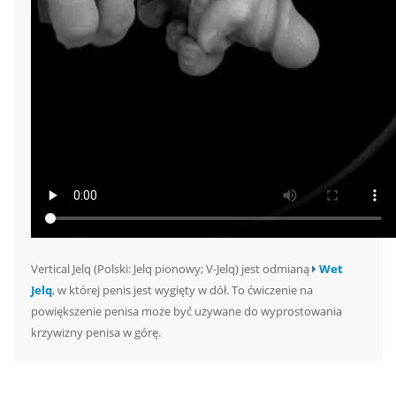
Vertical Jelq (Polski: Jelq pionowy; V-Jelq) jest odmianą
Wet
Jelq
, w której penis jest wygięty w dół. To ćwiczenie na
powiększenie penisa może być używane do wyprostowania
krzywizny penisa w górę.