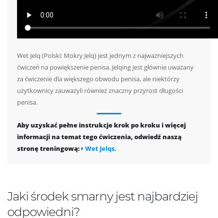
Wet Jelq (Polski: Mokry Jelq) jest jednym z najważniejszych
ćwiczeń na powiększenie penisa. Jelqing jest głównie uważany
za ćwiczenie dla większego obwodu penisa, ale niektórzy
użytkownicy zauważyli również znaczny przyrost długości
penisa.
Aby uzyskać pełne instrukcje krok po kroku i więcej
informacji na temat tego ćwiczenia, odwiedź naszą
stronę treningową:
Wet Jelqs.
Jaki środek smarny jest najbardziej
odpowiedni?