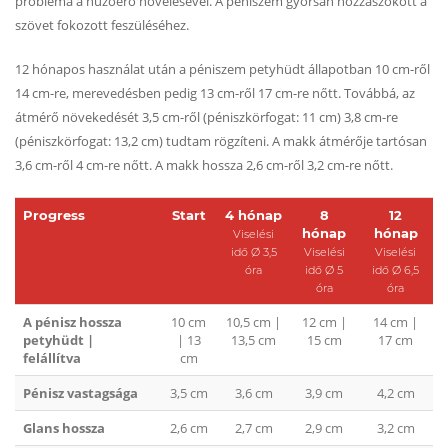
probléma a húzóerő növelésével. A péniszem gyorsan hozzászokott a
szövet fokozott feszüléséhez.
12 hónapos használat után a péniszem petyhüdt állapotban 10 cm-ről
14 cm-re, merevedésben pedig 13 cm-ről 17 cm-re nőtt. Továbbá, az
átmérő növekedését 3,5 cm-ről (péniszkörfogat: 11 cm) 3,8 cm-re
(péniszkörfogat: 13,2 cm) tudtam rögzíteni. A makk átmérője tartósan
3,6 cm-ről 4 cm-re nőtt. A makk hossza 2,6 cm-ről 3,2 cm-re nőtt.
Progress
Start
4 hónap
8
12
hónap
hónap
Viselési
idő Ø 3,5
Viselési
Viselési
óra
idő Ø 5
idő Ø 6,5
óra
óra
A pénisz hossza
10 cm
10,5 cm |
12 cm |
14 cm |
petyhüdt |
| 13
13,5 cm
15 cm
17 cm
felállítva
cm
Pénisz vastagsága
3,5 cm
3,6 cm
3,9 cm
4,2 cm
Glans hossza
2,6 cm
2,7 cm
2,9 cm
3,2 cm