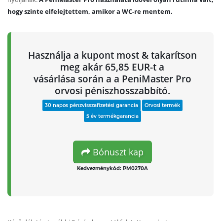
hogy szinte elfelejtettem, amikor a WC-re mentem.
Használja a kupont most & takarítson
meg akár 65,85 EUR-t a
vásárlása során a a PeniMaster Pro
orvosi péniszhosszabbító.
30 napos pénzvisszafizetési garancia
Orvosi termék
5 év termékgarancia
Bónuszt kap
Kedvezménykód: PM0270A