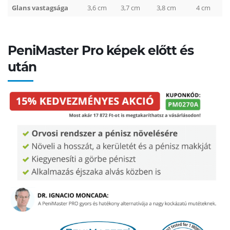
Glans vastagsága
3,6 cm
3,7 cm
3,8 cm
4 cm
PeniMaster Pro képek előtt és
után