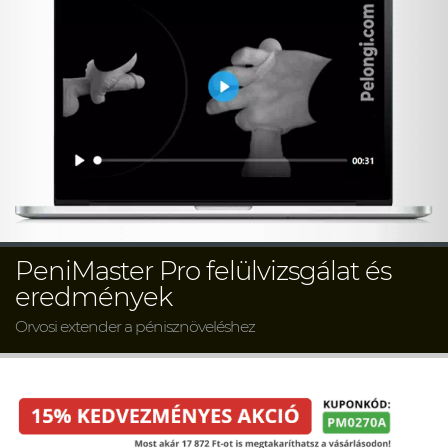
PeniMaster Pro felülvizsgálat és
eredmények
Orvosi extender a pénisznöveléshez