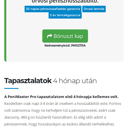
orvosi péniszhosszabbító.
30 napos pénzvisszafizetési garancia
Orvosi termék
5 év termékgarancia
Bónuszt kap
Kedvezménykód: PM0270A
Tapasztalatok
4 hónap után
A PeniMaster Pro tapasztalatom első 4 hónapja kellemes volt.
Kezdetben csak napi 3-4 órán át viseltem a hosszabbítót este. Fontos
volt számomra, hogy ne terheljem túl a péniszszövetet, ezért csak
alacsony, 460 g-os húzóerőt használtam. Ez elég időt adott a
péniszemnek, hogy hozzászokjon az eszköz állandó terheléséhez.