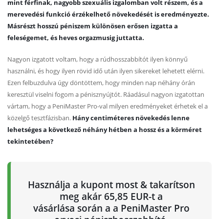
mint férfinak, nagyobb szexuális izgalomban volt részem, és a
merevedési funkció érzékelhető növekedését is eredményezte.
Másrészt hosszú péniszem különösen erősen izgatta a
feleségemet, és heves orgazmusig juttatta.
Nagyon izgatott voltam, hogy a rúdhosszabbítót ilyen könnyű
használni, és hogy ilyen rövid idő után ilyen sikereket lehetett elérni.
Ezen felbuzdulva úgy döntöttem, hogy minden nap néhány órán
keresztül viselni fogom a pénisznyújtót. Ráadásul nagyon izgatottan
vártam, hogy a PeniMaster Pro-val milyen eredményeket érhetek el a
közelgő tesztfázisban.
Hány centiméteres növekedés lenne
lehetséges a következő néhány hétben a hossz és a körméret
tekintetében?
Használja a kupont most & takarítson
meg akár 65,85 EUR-t a
vásárlása során a a PeniMaster Pro