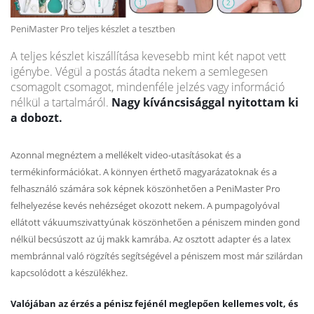
PeniMaster Pro teljes készlet a tesztben
A teljes készlet kiszállítása kevesebb mint két napot vett
igénybe. Végül a postás átadta nekem a semlegesen
csomagolt csomagot, mindenféle jelzés vagy információ
nélkül a tartalmáról.
Nagy kíváncsisággal nyitottam ki
a dobozt.
Azonnal megnéztem a mellékelt video-utasításokat és a
termékinformációkat. A könnyen érthető magyarázatoknak és a
felhasználó számára sok képnek köszönhetően a PeniMaster Pro
felhelyezése kevés nehézséget okozott nekem. A pumpagolyóval
ellátott vákuumszivattyúnak köszönhetően a péniszem minden gond
nélkül becsúszott az új makk kamrába. Az osztott adapter és a latex
membránnal való rögzítés segítségével a péniszem most már szilárdan
kapcsolódott a készülékhez.
Valójában az érzés a pénisz fejénél meglepően kellemes volt, és