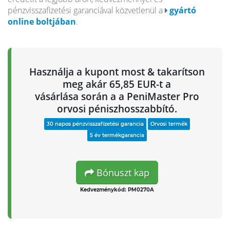
pénzvisszafizetési garanciával közvetlenül a
gyártó
online boltjában
.
Használja a kupont most & takarítson
meg akár 65,85 EUR-t a
vásárlása során a a PeniMaster Pro
orvosi péniszhosszabbító.
30 napos pénzvisszafizetési garancia
Orvosi termék
5 év termékgarancia
Bónuszt kap
Kedvezménykód: PM0270A