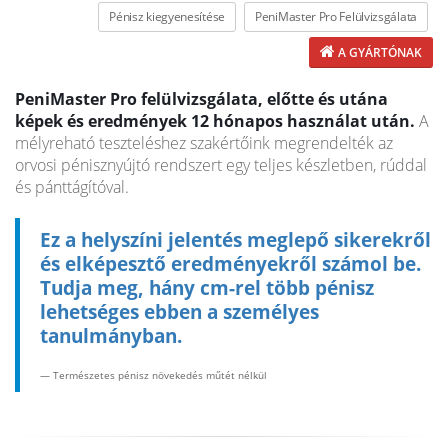
Pénisz kiegyenesítése
PeniMaster Pro Felülvizsgálata
A GYÁRTÓNAK
PeniMaster Pro felülvizsgálata, előtte és utána
képek és eredmények 12 hónapos használat után.
A
mélyreható teszteléshez szakértőink megrendelték az
orvosi pénisznyújtó rendszert egy teljes készletben, rúddal
és pánttágítóval.
Ez a helyszíni jelentés meglepő sikerekről
és elképesztő eredményekről számol be.
Tudja meg, hány cm-rel több pénisz
lehetséges ebben a személyes
tanulmányban.
— Természetes pénisz növekedés műtét nélkül