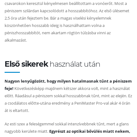
csavarokon keresztül kényelmesen beállítottam a vonóerőt. Most a
péniszem szilárdan kapcsolódott a hosszabbítóhoz. Az első ülésemet
2,5 óra után fejeztem be. Bár a magas viselési kényelemnek
köszönhetően hosszabb ideig is használhattam volna a
péniszhosszabbítót, nem akartam rögtön túlzásba vinni az
alkalmazást.
Első sikerek
használat után
Nagyon lenyűgözött, hogy milyen hatalmasnak tűnt a péniszem
feje!
Következésképp majdnem kétszer akkora volt, mint a használat
előtt. Ráadásul a péniszem sokkal hosszabbnak tűnt, mint az elején. Ez
a csodálatos előtte-utána eredmény a PeniMaster Pro-val akár 4 órán
át is eltartott.
Az esti szex a feleségemmel sokkal intenzívebbnek tűnt, mert a glans
nagyobb kerülete miatt.
Egyrészt az optikai bővülés miatt nekem,