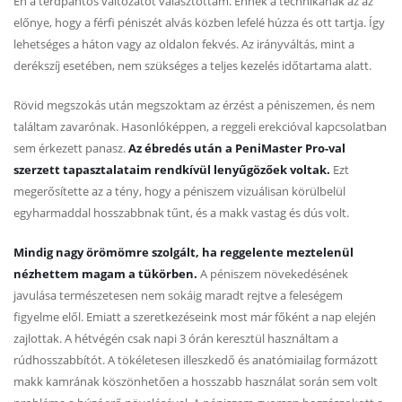
Én a térdpántos változatot választottam. Ennek a technikának az az
előnye, hogy a férfi péniszét alvás közben lefelé húzza és ott tartja. Így
lehetséges a háton vagy az oldalon fekvés. Az irányváltás, mint a
derékszíj esetében, nem szükséges a teljes kezelés időtartama alatt.
Rövid megszokás után megszoktam az érzést a péniszemen, és nem
találtam zavarónak. Hasonlóképpen, a reggeli erekcióval kapcsolatban
sem érkezett panasz.
Az ébredés után a PeniMaster Pro-val
szerzett tapasztalataim rendkívül lenyűgözőek voltak.
Ezt
megerősítette az a tény, hogy a péniszem vizuálisan körülbelül
egyharmaddal hosszabbnak tűnt, és a makk vastag és dús volt.
Mindig nagy örömömre szolgált, ha reggelente meztelenül
nézhettem magam a tükörben.
A péniszem növekedésének
javulása természetesen nem sokáig maradt rejtve a feleségem
figyelme elől. Emiatt a szeretkezéseink most már főként a nap elején
zajlottak. A hétvégén csak napi 3 órán keresztül használtam a
rúdhosszabbítót. A tökéletesen illeszkedő és anatómiailag formázott
makk kamrának köszönhetően a hosszabb használat során sem volt