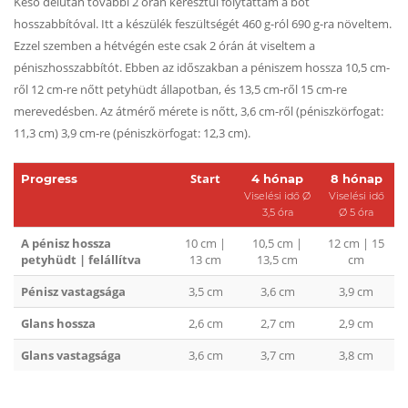
Késő délután további 2 órán keresztül folytattam a bot
hosszabbítóval. Itt a készülék feszültségét 460 g-ról 690 g-ra növeltem.
Ezzel szemben a hétvégén este csak 2 órán át viseltem a
péniszhosszabbítót. Ebben az időszakban a péniszem hossza 10,5 cm-
ről 12 cm-re nőtt petyhüdt állapotban, és 13,5 cm-ről 15 cm-re
merevedésben. Az átmérő mérete is nőtt, 3,6 cm-ről (péniszkörfogat:
11,3 cm) 3,9 cm-re (péniszkörfogat: 12,3 cm).
Start
Progress
4 hónap
8 hónap
Viselési idő Ø
Viselési idő
3,5 óra
Ø 5 óra
A pénisz hossza
10 cm |
10,5 cm |
12 cm | 15
petyhüdt | felállítva
13 cm
13,5 cm
cm
Pénisz vastagsága
3,5 cm
3,6 cm
3,9 cm
Glans hossza
2,6 cm
2,7 cm
2,9 cm
Glans vastagsága
3,6 cm
3,7 cm
3,8 cm