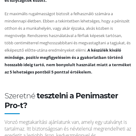
és súlytágítók között.
Ez maximális rugalmasságot biztosít a felhasználó számára a
mindennapi életben. Ebben a tekintetben lehetséges, hogy a péniszét
otthon és a munkahelyén, vagy akár éjszaka, alvás közben is
megnövelje. Rendszeres használatával a férfiak képesek tartósan,
több centiméterrel meghosszabbítani és megvastagítani a tagjukat, és
elképesztő előtte-utána eredményeket elérni.
A készülék kiváló
minősége, pozitív megfigyeléseim és a gyakorlatban történő
hosszabb ideig tartó, nem bonyolult használat miatt a terméket
az 5 lehetséges pontból 5 ponttal értékelem.
Szeretné
tesztelni a Penimaster
Pro-t?
Vonzó megtakarítási ajánlatunk van, amely egy utalványt is
tartalmaz. Itt biztonságosan és névtelenül megrendelheti az
eredetit a legjobb áron, kedvezménnyel és