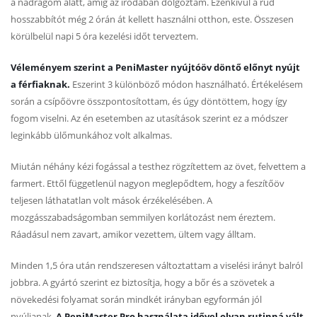
a nadrágom alatt, amíg az irodában dolgoztam. Ezenkívül a rúd
hosszabbítót még 2 órán át kellett használni otthon, este. Összesen
körülbelül napi 5 óra kezelési időt terveztem.
Véleményem szerint a PeniMaster nyújtóöv döntő előnyt nyújt
a férfiaknak.
Eszerint 3 különböző módon használható. Értékelésem
során a csípőövre összpontosítottam, és úgy döntöttem, hogy így
fogom viselni. Az én esetemben az utasítások szerint ez a módszer
leginkább ülőmunkához volt alkalmas.
Miután néhány kézi fogással a testhez rögzítettem az övet, felvettem a
farmert. Ettől függetlenül nagyon meglepődtem, hogy a feszítőöv
teljesen láthatatlan volt mások érzékelésében. A
mozgásszabadságomban semmilyen korlátozást nem éreztem.
Ráadásul nem zavart, amikor vezettem, ültem vagy álltam.
Minden 1,5 óra után rendszeresen változtattam a viselési irányt balról
jobbra. A gyártó szerint ez biztosítja, hogy a bőr és a szövetek a
növekedési folyamat során mindkét irányban egyformán jól
nyúljanak.
A PeniMaster Pro használata idővel olyan rutinná vált,