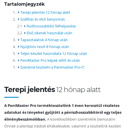
Tartalomjegyzék
1.
Terepi jelentés 12 hónap alatt
2.
Szállítás és első benyomás
2.1
Rúdhosszabbító felhelyezése
2.2
Első sikerek használat után
3.
Tapasztalatok 4 hónap után
4.
Nyújtóöv teszt 8 hónap után
5.
Teljes készlet használata 12 hónap után
6.
PeniMaster Pro képek előtt és után
7.
Szeretné tesztelni a Penimaster Pro-t?
Terepi jelentés
12 hónap alatt
A PeniMaster Pro terméktesztelőnk 1 éven keresztül részletes
adatokat és tényeket gyűjtött a péniszhosszabbítóról egy teljes
élménybeszámolóban.
A következőkben szeretnénk bemutatni
Önnek a jelenlegi írásbeli értékeléseket, valamint a tesztelőnk kezdeti