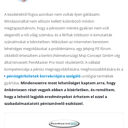
A kezdetektől fogva azonban nem voltak ilyen gátlásaim.
Mindazonáltal nem először kellett különböző módon
megtapasztalnom, hogy a péniszem mérete gyakran nem volt
elegendő a női világ számára, és a férfiak többször is kimutatták
szánalmukat e tekintetben. Miközben az interneten kerestem
lehetséges megoldásokat a problémámra, egy Jelqing PE fórum
cikkéből értesültem a berlini (Németország) Msp Concept GmbH cég
által tervezett PeniMaster Pro teszt részleteiről. A vállalat
kompetenciája a pénisz megnagyobbítására, meghosszabbítására és a
péniszgörbületek korrekciójára szolgáló
urológiai termékek
gyártása.
Mindenesetre most lehetőséget kaptam arra, hogy
önkéntesen részt vegyek ebben a kísérletben, és reméltem,
hogy a lehető legjobb eredményeket érhetem el ezzel a
szabadalmaztatott pénisznövelő eszközzel.