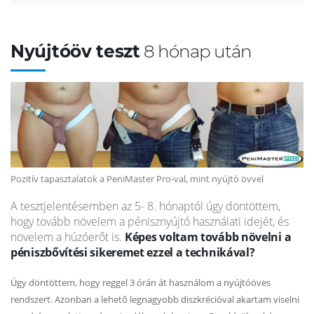
Nyújtóöv teszt
8 hónap után
Pozitív tapasztalatok a PeniMaster Pro-val, mint nyújtó övvel
A tesztjelentésemben az 5- 8. hónaptól úgy döntöttem,
hogy tovább növelem a pénisznyújtó használati idejét, és
növelem a húzóerőt is.
Képes voltam tovább növelni a
péniszbővítési sikeremet ezzel a technikával?
Úgy döntöttem, hogy reggel 3 órán át használom a nyújtóöves
rendszert. Azonban a lehető legnagyobb diszkrécióval akartam viselni