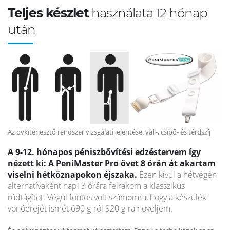
Teljes készlet
használata 12 hónap
után
Az övkiterjesztő rendszer vizsgálati jelentése: váll-, csípő- és térdszíj
A 9-12. hónapos péniszbővítési edzéstervem így
nézett ki: A PeniMaster Pro övet 8 órán át akartam
viselni hétköznapokon éjszaka.
Ezen kívül a hétvégén
alternatívaként napi 3 órára felrakom a klasszikus
rúdtágítót. Végül fontos volt számomra, hogy a készülék
vonóerejét ismét 690 g-ról 920 g-ra növeljem.