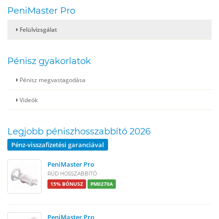
PeniMaster Pro
Felülvizsgálat
Pénisz gyakorlatok
Pénisz megvastagodása
Videók
Legjobb péniszhosszabbító 2026
Pénz-visszafizetési garanciával
PeniMaster Pro
RÚD HOSSZABBÍTÓ
15% BÓNUSZ
PM0270A
PeniMaster Pro