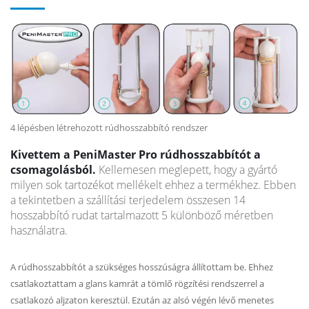
4 lépésben létrehozott rúdhosszabbító rendszer
Kivettem a PeniMaster Pro rúdhosszabbítót a
csomagolásból.
Kellemesen meglepett, hogy a gyártó
milyen sok tartozékot mellékelt ehhez a termékhez. Ebben
a tekintetben a szállítási terjedelem összesen 14
hosszabbító rudat tartalmazott 5 különböző méretben
használatra.
A rúdhosszabbítót a szükséges hosszúságra állítottam be. Ehhez
csatlakoztattam a glans kamrát a tömlő rögzítési rendszerrel a
csatlakozó aljzaton keresztül. Ezután az alsó végén lévő menetes