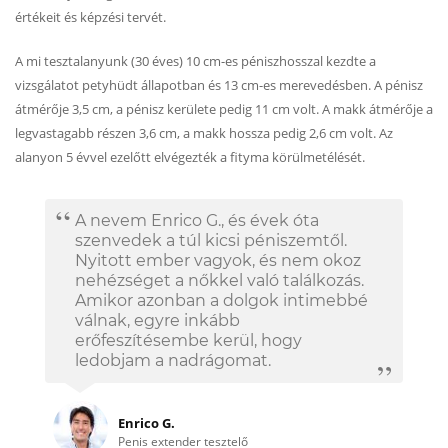
értékeit és képzési tervét.
A mi tesztalanyunk (30 éves) 10 cm-es péniszhosszal kezdte a
vizsgálatot petyhüdt állapotban és 13 cm-es merevedésben. A pénisz
átmérője 3,5 cm, a pénisz kerülete pedig 11 cm volt. A makk átmérője a
legvastagabb részen 3,6 cm, a makk hossza pedig 2,6 cm volt. Az
alanyon 5 évvel ezelőtt elvégezték a fityma körülmetélését.
A nevem Enrico G., és évek óta
szenvedek a túl kicsi péniszemtől.
Nyitott ember vagyok, és nem okoz
nehézséget a nőkkel való találkozás.
Amikor azonban a dolgok intimebbé
válnak, egyre inkább
erőfeszítésembe kerül, hogy
ledobjam a nadrágomat.
Enrico G.
Penis extender tesztelő