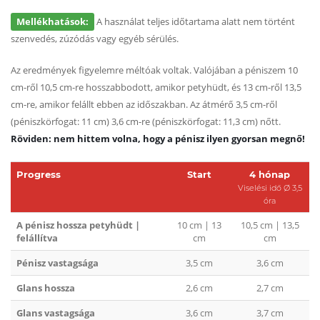
Mellékhatások:
A használat teljes időtartama alatt nem történt
szenvedés, zúzódás vagy egyéb sérülés.
Az eredmények figyelemre méltóak voltak. Valójában a péniszem 10
cm-ről 10,5 cm-re hosszabbodott, amikor petyhüdt, és 13 cm-ről 13,5
cm-re, amikor felállt ebben az időszakban. Az átmérő 3,5 cm-ről
(péniszkörfogat: 11 cm) 3,6 cm-re (péniszkörfogat: 11,3 cm) nőtt.
Röviden: nem hittem volna, hogy a pénisz ilyen gyorsan megnő!
Progress
Start
4 hónap
Viselési idő Ø 3,5
óra
A pénisz hossza petyhüdt |
10 cm | 13
10,5 cm | 13,5
felállítva
cm
cm
Pénisz vastagsága
3,5 cm
3,6 cm
Glans hossza
2,6 cm
2,7 cm
Glans vastagsága
3,6 cm
3,7 cm