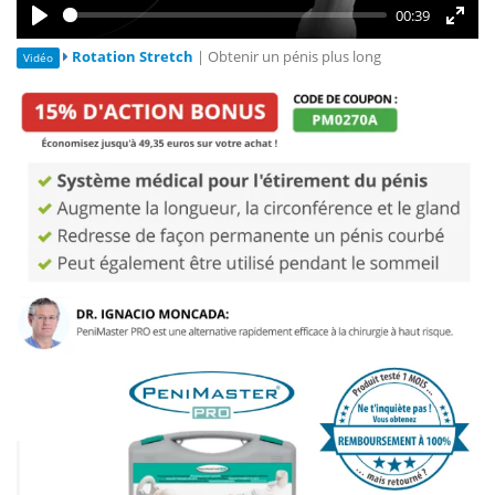
00:39
Play
Enter
Rotation Stretch
| Obtenir un pénis plus long
Vidéo
fullsc