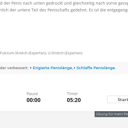
d der Penis nach unten gedrückt und gleichzeitig nach vorne gezo
ich der untere Teil des Penischafts gedehnt. Es ist die entgegeng
Fulcrum-Stretch (Experten)
U-Stretch (Experten)
der verbessert:
Erigierte Penislänge
Schlaffe Penislänge
Pause
Timer
Reset
0
0
0
:
0
0
0
5
:
2
0
Star
Übung für mehr Pe