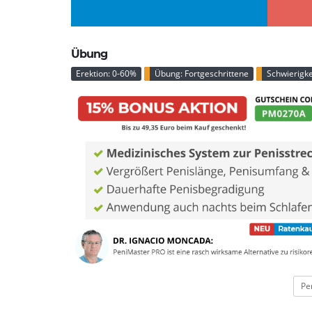
Übung
Erektion: 0-60%
Übung: Fortgeschrittene
Schwierigkei
Pe