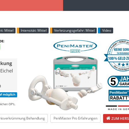
t: Mittel
Intensität: Mittel
Verletzungsgefahr: Mittel
Video
nisverkrümmung Behandlung
PeniMaster Pro Erfahrungen
ZUM HERS