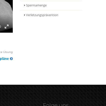
Spermamenge
Verletzungsprävention
0
Enter
fullscreen
te Übung
spläne
Folge uns