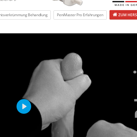
nisverkrümmung Behandlung
PeniMaster Pro Erfahrungen
ZUM HERS
Play