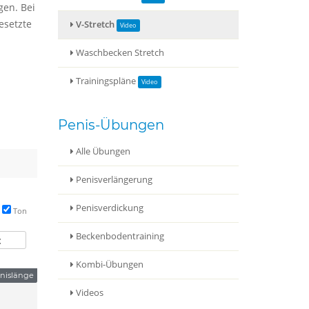
gen. Bei
esetzte
V-Stretch
Waschbecken Stretch
Trainingspläne
Penis-Übungen
Alle Übungen
Penisverlängerung
Penisverdickung
Ton
Beckenbodentraining
t
Kombi-Übungen
nislänge
Videos