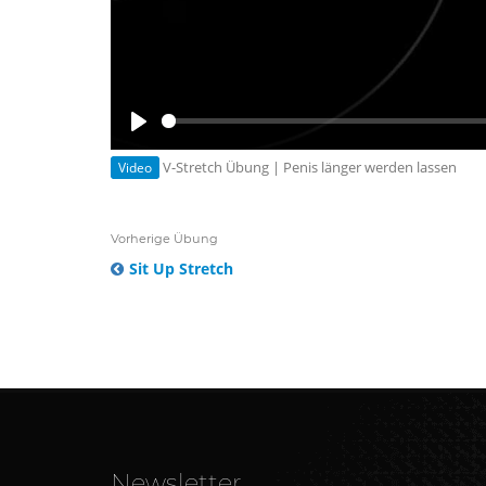
Play
V-Stretch Übung | Penis länger werden lassen
Video
Vorherige Übung
Sit Up Stretch
Newsletter