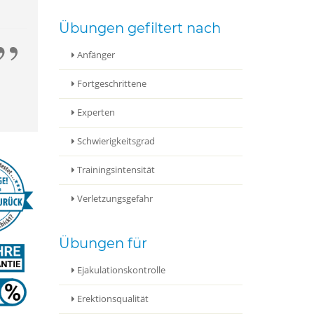
Ziehen Sie mit der ersten Hand die (Vor
Griff direk
Übungen gefiltert nach
Anfänger
Fortgeschrittene
Experten
Schwierigkeitsgrad
Trainingsintensität
Verletzungsgefahr
Übungen für
Ejakulationskontrolle
Erektionsqualität