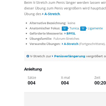
Beim V-Stretch zum
Penis länger werden lassen
wir
dieser Übung zum Penis vergrößern wird hauptsächl
Übung des
A-Stretch
.
Alternative Bezeichnung:
keine
Anatomischer Fokus:
Tunica
Ligamente
Geförderte Messwerte:
BPFSL
Übungsfamilie:
Fulcrum-Stretches
Verwandte Übungen:
A-Stretch
(Fortgeschrittene)
V-Stretch zur
Penisverlängerung
vergrößert o
Anleitung
Sätze
X-mal
Zeit
0
0
4
0
0
4
0
0
:
2