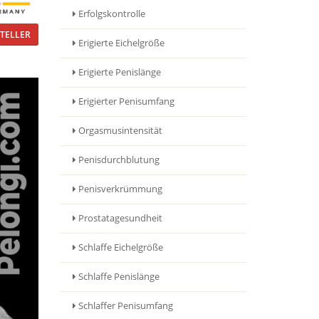
Erfolgskontrolle
TELLER
Erigierte Eichelgröße
Erigierte Penislänge
Erigierter Penisumfang
Orgasmusintensität
Penisdurchblutung
Penisverkrümmung
Prostatagesundheit
Schlaffe Eichelgröße
Schlaffe Penislänge
Schlaffer Penisumfang