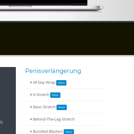
Penisverlängerung
All Day Wrap
A-Stretch
Basic Stretch
Behind-The-Leg-Stretch
ch
Bundled Blasters