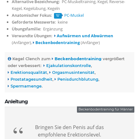
Alternative Bezeichnung:
PC-Muskeltraining
Kegel
Reverse-
Kegel
Kegelübung
Kegeln
Anatomischer Fokus:
PC-Muskel
Geförderte Messwerte:
keine
Übungsfamilie:
Ergänzung
Verwandte Übungen:
Aufwärmen und Abwärmen
(Anfänger)
Beckenbodentraining
(Anfänger)
Kegel Clench zum
Beckenbodentraining
vergrößert
oder verbessert:
Ejakulationskontrolle
Erektionsqualität
Orgasmusintensität
Prostatagesundheit
Penisdurchblutung
Spermamenge
Anleitung
Beckenbodentraining für Männer
Bringen Sie den Penis auf das
empfohlene Erektionslevel.