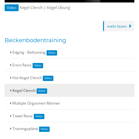
Play
Enter
Kegel Clench | Kegel Übung
Video
fullsc
mehr lesen
Beckenbodentraining
Edging - Ballooning
Erect Raise
Hot Kegel Clench
Kegel Clench
Multiple Orgasmen Männer
Towel Raise
Trainingspläne