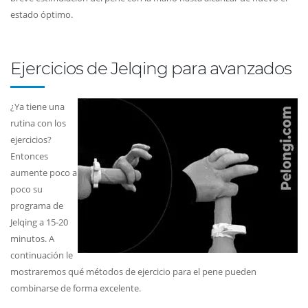
estado óptimo.
Ejercicios de Jelqing para avanzados
¿Ya tiene una
rutina con los
ejercicios?
Entonces
aumente poco a
poco su
programa de
Jelqing a 15-20
minutos. A
continuación le
mostraremos qué métodos de ejercicio para el pene pueden
combinarse de forma excelente.