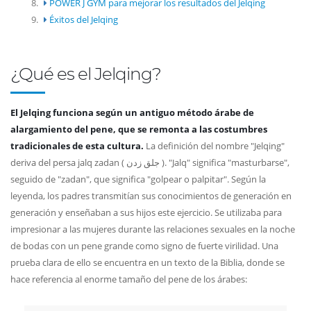
8.
POWER J GYM para mejorar los resultados del Jelqing
9.
Éxitos del Jelqing
¿Qué es el Jelqing?
El Jelqing funciona según un antiguo método árabe de
alargamiento del pene, que se remonta a las costumbres
tradicionales de esta cultura.
La definición del nombre "Jelqing"
deriva del persa jalq zadan ( جلق زدن ). "Jalq" significa "masturbarse",
seguido de "zadan", que significa "golpear o palpitar". Según la
leyenda, los padres transmitían sus conocimientos de generación en
generación y enseñaban a sus hijos este ejercicio. Se utilizaba para
impresionar a las mujeres durante las relaciones sexuales en la noche
de bodas con un pene grande como signo de fuerte virilidad. Una
prueba clara de ello se encuentra en un texto de la Biblia, donde se
hace referencia al enorme tamaño del pene de los árabes: