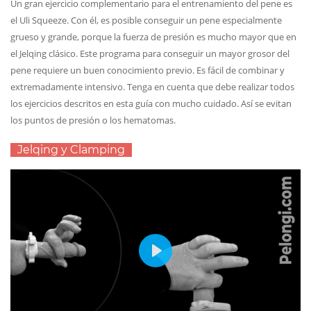
Un gran ejercicio complementario para el entrenamiento del pene es
el Uli Squeeze. Con él, es posible conseguir un pene especialmente
grueso y grande, porque la fuerza de presión es mucho mayor que en
el Jelqing clásico. Este programa para conseguir un mayor grosor del
pene requiere un buen conocimiento previo. Es fácil de combinar y
extremadamente intensivo. Tenga en cuenta que debe realizar todos
los ejercicios descritos en esta guía con mucho cuidado. Así se evitan
los puntos de presión o los hematomas.
Jelqing y Clamping
Play