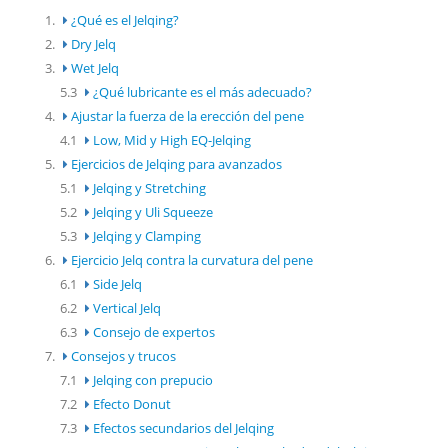
1.
¿Qué es el Jelqing?
2.
Dry Jelq
3.
Wet Jelq
5.3
¿Qué lubricante es el más adecuado?
4.
Ajustar la fuerza de la erección del pene
4.1
Low, Mid y High EQ-Jelqing
5.
Ejercicios de Jelqing para avanzados
5.1
Jelqing y Stretching
5.2
Jelqing y Uli Squeeze
5.3
Jelqing y Clamping
6.
Ejercicio Jelq contra la curvatura del pene
6.1
Side Jelq
6.2
Vertical Jelq
6.3
Consejo de expertos
7.
Consejos y trucos
7.1
Jelqing con prepucio
7.2
Efecto Donut
7.3
Efectos secundarios del Jelqing