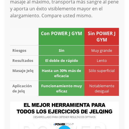
masaje al máximo, transporta más sangre al pene
y aporta un éxito visiblemente mayor en el
alargamiento. Compare usted mismo.
Con POWER J GYM
Sin POWER J
GYM
Riesgos
Sin
Muy grande
Resultados
El doble de rápido
Lento
Masaje Jelq
Hasta un 30% más de
Sólo superficial
eficacia
Aplicación
Funcionamiento muy
Notablemente
de Jelq
eficaz
desigual