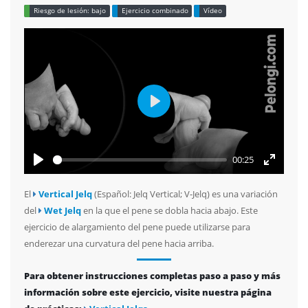
Riesgo de lesión: bajo
Ejercicio combinado
Vídeo
Play
00:25
Play
Enter
fullscree
El
Vertical Jelq
(Español: Jelq Vertical; V-Jelq) es una variación
del
Wet Jelq
en la que el pene se dobla hacia abajo. Este
ejercicio de alargamiento del pene puede utilizarse para
enderezar una curvatura del pene hacia arriba.
Para obtener instrucciones completas paso a paso y más
información sobre este ejercicio, visite nuestra página