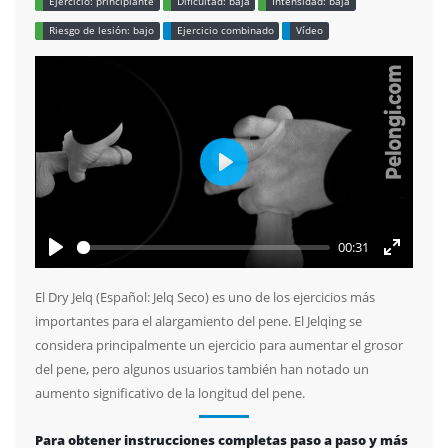
Ejercicio: principiante
Dificultad: baja
Intensidad: baja
Riesgo de lesión: bajo
Ejercicio combinado
Vídeo
Play
00:31
Play
Enter
fullscree
El Dry Jelq (Español: Jelq Seco) es uno de los ejercicios más
importantes para el alargamiento del pene. El Jelqing se
considera principalmente un ejercicio para aumentar el grosor
del pene, pero algunos usuarios también han notado un
aumento significativo de la longitud del pene.
Para obtener instrucciones completas paso a paso y más