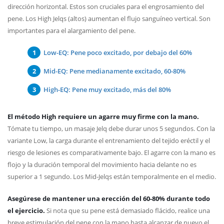
dirección horizontal. Estos son cruciales para el engrosamiento del
pene. Los High Jelqs (altos) aumentan el flujo sanguíneo vertical. Son
importantes para el alargamiento del pene.
Low-EQ: Pene poco excitado, por debajo del 60%
Mid-EQ: Pene medianamente excitado, 60-80%
High-EQ: Pene muy excitado, más del 80%
El método High requiere un agarre muy firme con la mano.
Tómate tu tiempo, un masaje Jelq debe durar unos 5 segundos. Con la
variante Low, la carga durante el entrenamiento del tejido eréctil y el
riesgo de lesiones es comparativamente bajo. El agarre con la mano es
flojo y la duración temporal del movimiento hacia delante no es
superior a 1 segundo. Los Mid-Jelqs están temporalmente en el medio.
Asegúrese de mantener una erección del 60-80% durante todo
el ejercicio.
Si nota que su pene está demasiado flácido, realice una
breve estimulación del pene con la mano hasta alcanzar de nuevo el