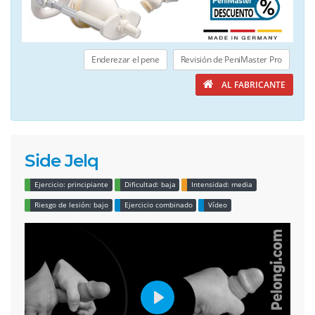
Enderezar el pene
Revisión de PeniMaster Pro
AL FABRICANTE
Side Jelq
Ejercicio: principiante
Dificultad: baja
Intensidad: media
Riesgo de lesión: bajo
Ejercicio combinado
Vídeo
Play