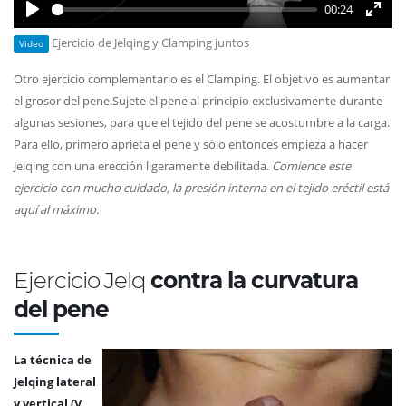
00:24
Play
Enter
Ejercicio de Jelqing y Clamping juntos
Video
fullsc
Otro ejercicio complementario es el Clamping. El objetivo es aumentar
el grosor del pene.Sujete el pene al principio exclusivamente durante
algunas sesiones, para que el tejido del pene se acostumbre a la carga.
Para ello, primero aprieta el pene y sólo entonces empieza a hacer
Jelqing con una erección ligeramente debilitada.
Comience este
ejercicio con mucho cuidado, la presión interna en el tejido eréctil está
aquí al máximo.
Ejercicio Jelq
contra la curvatura
del pene
La técnica de
Jelqing lateral
y vertical (V